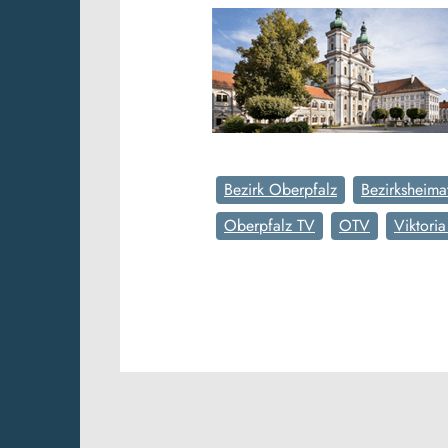
Bezirk Oberpfalz
Bezirksheima
Oberpfalz TV
OTV
Viktoria