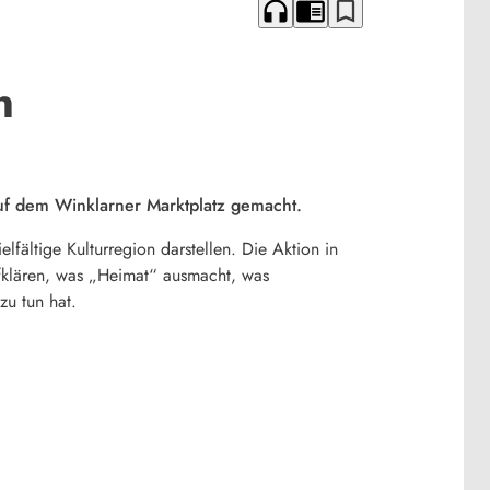
headphones
chrome_reader_mode
bookmark_border
n
auf dem Winklarner Marktplatz gemacht.
lfältige Kulturregion darstellen. Die Aktion in
ufklären, was „Heimat“ ausmacht, was
zu tun hat.