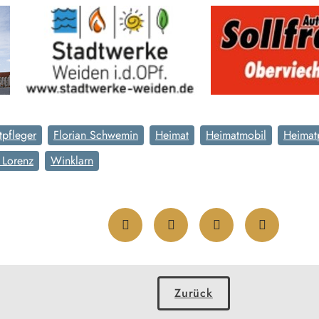
tpfleger
Florian Schwemin
Heimat
Heimatmobil
Heimat
 Lorenz
Winklarn
Zurück