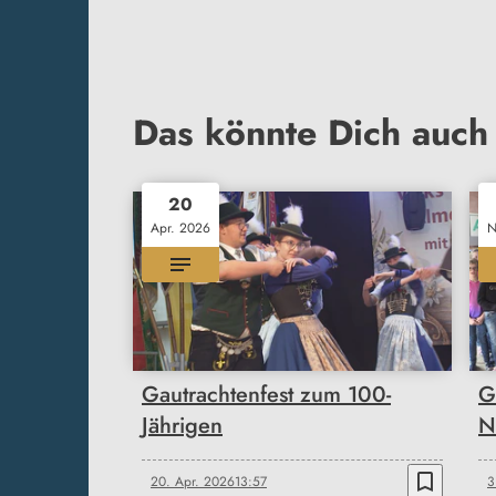
Das könnte Dich auch 
20
Apr. 2026
N
Gautrachtenfest zum 100-
G
Jährigen
N
bookmark_border
20. Apr. 2026
13:57
3