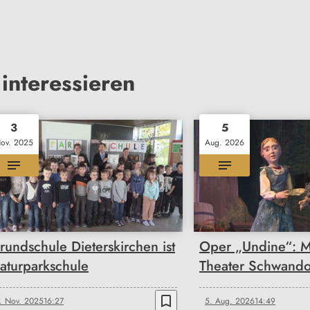
interessieren
3
5
ov. 2025
Aug. 2026
rundschule Dieterskirchen ist
Oper „Undine“: Ma
aturparkschule
Theater Schwando
bookmark_border
. Nov. 2025
16:27
5. Aug. 2026
14:49