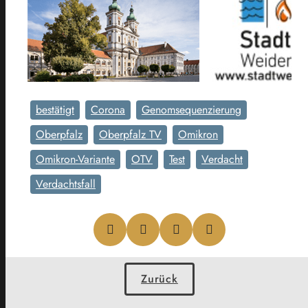
bestätigt
Corona
Genomsequenzierung
Oberpfalz
Oberpfalz TV
Omikron
Omikron-Variante
OTV
Test
Verdacht
Verdachtsfall
Zurück