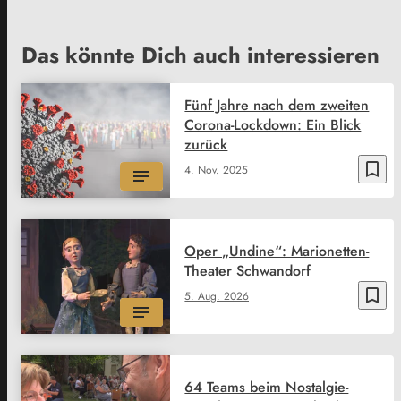
Das könnte Dich auch interessieren
Fünf Jahre nach dem zweiten
Corona-Lockdown: Ein Blick
zurück
bookmark_border
4. Nov. 2025
Oper „Undine“: Marionetten-
Theater Schwandorf
bookmark_border
5. Aug. 2026
64 Teams beim Nostalgie-