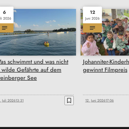
6
12
uli 2026
Juni 2026
as schwimmt und was nicht
Johanniter-Kinder
 wilde Gefährte auf dem
gewinnt Filmpreis
teinberger See
bookmark_border
. Juli 2026
13:31
12. Juni 2026
17:06