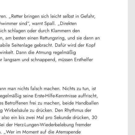
n. „Retter bringen sich leicht selbst in Gefahr,
hwimmer sind“, warnt Spall. „Direkten
 sich schlagen oder durch Klammern den
, am besten einen Rettungsring, und sie dann an
tabile Seitenlage gebracht. Dafür wird der Kopf
ewinkelt. Dann die Atmung regelmäßig
sehr langsam und schnappend, müssen Ersthelfer
n man nichts falsch machen. Nichts zu tun, ist
gelmäßig seine Erste-Hilfe-Kenntnisse auffrischt,
des Betroffenen frei zu machen, beide Handballen
tung Wirbelsäule zu drücken. Den Rhythmus der
 also ein bis zwei Mal pro Sekunde drücken, 30
Bei der Herz-Lungen-Wiederbelebung fremder
ren. „Wer im Moment auf die Atemspende