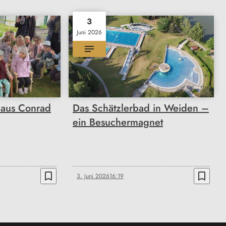
3
Juni 2026
haus Conrad
Das Schätzlerbad in Weiden –
ein Besuchermagnet
bookmark_border
bookmark_border
3. Juni 2026
16:19