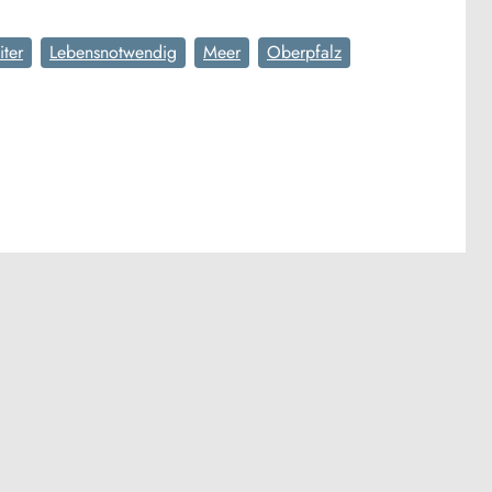
iter
Lebensnotwendig
Meer
Oberpfalz