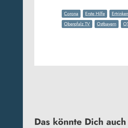
Corona
Erste Hilfe
Ertrinke
Oberpfalz TV
Ostbayern
O
Das könnte Dich auch 