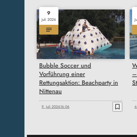
9
Juli 2026
J
Bubble Soccer und
W
Vorführung einer
–
Rettungsaktion: Beachparty in
S
Nittenau
bookmark_border
9. Juli 2026
16:06
6