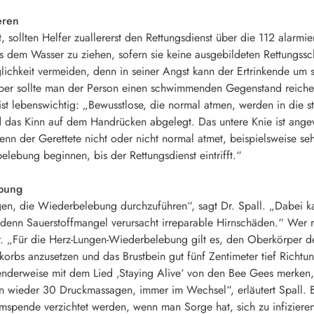
eren
sollten Helfer zuallererst den Rettungsdienst über die 112 alarmiere
s dem Wasser zu ziehen, sofern sie keine ausgebildeten Rettungssc
lichkeit vermeiden, denn in seiner Angst kann der Ertrinkende um
eber sollte man der Person einen schwimmenden Gegenstand reichen
 ist lebenswichtig: „Bewusstlose, die normal atmen, werden in die s
d das Kinn auf dem Handrücken abgelegt. Das untere Knie ist ang
Wenn der Gerettete nicht oder nicht normal atmet, beispielsweise 
elebung beginnen, bis der Rettungsdienst eintrifft.“
ebung
en, die Wiederbelebung durchzuführen“, sagt Dr. Spall. „Dabei kan
, denn Sauerstoffmangel verursacht irreparable Hirnschäden.“ Wer re
ner. „Für die Herz-Lungen-Wiederbelebung gilt es, den Oberkörper 
tkorbs anzusetzen und das Brustbein gut fünf Zentimeter tief Rich
derweise mit dem Lied ‚Staying Alive‘ von den Bee Gees merken,
 wieder 30 Druckmassagen, immer im Wechsel“, erläutert Spall. 
emspende verzichtet werden, wenn man Sorge hat, sich zu infizie