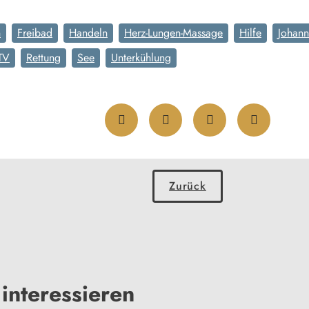
n
Freibad
Handeln
Herz-Lungen-Massage
Hilfe
Johann
TV
Rettung
See
Unterkühlung
Zurück
interessieren