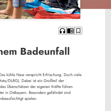
headphones
chrome_reader_mode
bookmark_border
inem Badeunfall
s kühle Nass verspricht Erfrischung. Doch viele
ista/DLRG). Dabei ist ein Großteil der
das Überschätzen der eigenen Kräfte führen
iter in Ostbayern. Besonders gefährdet sind
nbeaufsichtigt spielen.