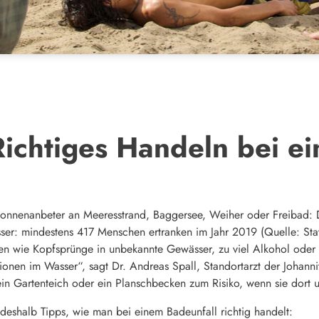
Richtiges Handeln bei e
nnenanbeter an Meeresstrand, Baggersee, Weiher oder Freibad: Da
er: mindestens 417 Menschen ertranken im Jahr 2019 (Quelle: Stat
n wie Kopfsprünge in unbekannte Gewässer, zu viel Alkohol oder 
tionen im Wasser“, sagt Dr. Andreas Spall, Standortarzt der Johann
ein Gartenteich oder ein Planschbecken zum Risiko, wenn sie dort u
deshalb Tipps, wie man bei einem Badeunfall richtig handelt: