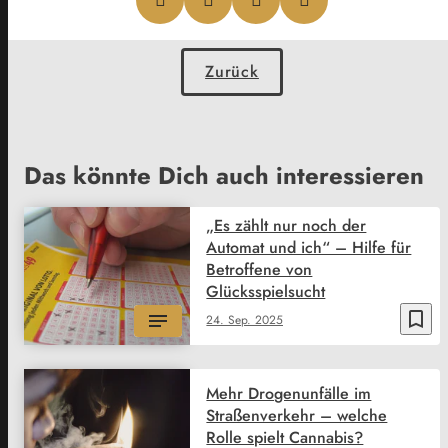
Zurück
Das könnte Dich auch interessieren
„Es zählt nur noch der
Automat und ich“ – Hilfe für
Betroffene von
Glücksspielsucht
bookmark_border
24. Sep. 2025
Mehr Drogenunfälle im
Straßenverkehr – welche
Rolle spielt Cannabis?