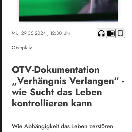
headphones
chrome_reader_mode
bookmark_border
Mi., 29.05.2024
, 12:30 Uhr
Oberpfalz
OTV-Dokumentation
„Verhängnis Verlangen“ -
wie Sucht das Leben
kontrollieren kann
Wie Abhängigkeit das Leben zerstören