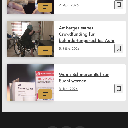
bookmark_border
2. Apr. 2026
Amberger startet
Crowdfunding für
behindertengerechtes Auto
bookmark_border
5. März 2026
Wenn Schmerzmittel zur
Sucht werden
bookmark_border
8. Jan. 2026