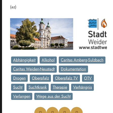
(az)
Abhängigkeit
Alkohol
Caritas Amberg-Sulzbach
Caritas Weiden-Neustadt
Dokumentation
Drogen
Oberpfalz
Oberpfalz TV
OTV
Sucht
Suchtkrank
Therapie
Verhängnis
Verlangen
Wege aus der Sucht