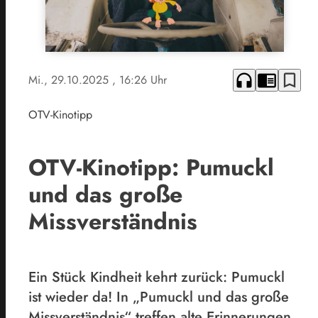
headphones
chrome_reader_mode
bookmark_border
Mi., 29.10.2025
, 16:26 Uhr
OTV-Kinotipp
OTV-Kinotipp: Pumuckl
und das große
Missverständnis
Ein Stück Kindheit kehrt zurück: Pumuckl
ist wieder da! In „Pumuckl und das große
Missverständnis“ treffen alte Erinnerungen