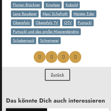
Florian Brückner
Kinotipp
Kobold
Lena Bauderer
Maxi Schafroth
Meister Eder
Oberpfalz
Oberpfalz TV
OTV
Pumuckl
Pumuckl und das große Missverständnis
Schabernack
Schreinerei
Zurück
Das könnte Dich auch interessieren