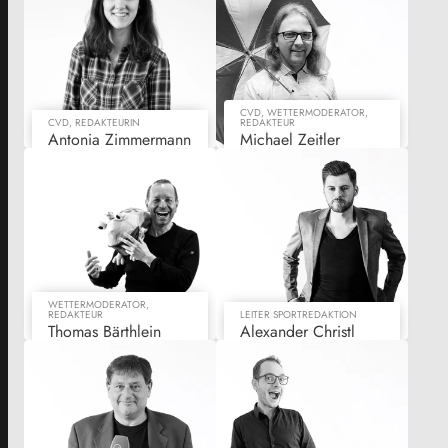
CVD, WETTERMODERATOR,
CVD, REDAKTEURIN
REDAKTEUR
Antonia Zimmermann
Michael Zeitler
WETTERMODERATOR,
REDAKTEUR
LEITER SPORTREDAKTION
Thomas Bärthlein
Alexander Christl