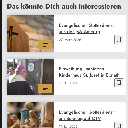
Das könnte Dich auch interessieren
Evangelischer Gottesdienst
aus der JVA Amberg
bookmark_border
27. März 2026
Einweihung - saniertes
Kinderhaus St. Josef in Ebnath
bookmark_border
1. Okt. 2025
Evangelischer Gottesdienst
am Sonntag auf OTV
bookmark_border
17. Juli 2026