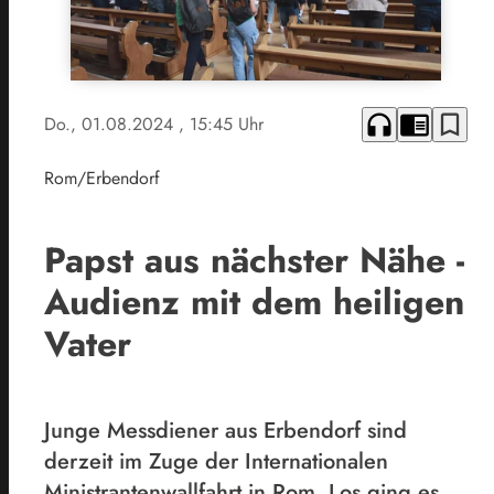
headphones
chrome_reader_mode
bookmark_border
Do., 01.08.2024
, 15:45 Uhr
Rom/Erbendorf
Papst aus nächster Nähe -
Audienz mit dem heiligen
Vater
Junge Messdiener aus Erbendorf sind
derzeit im Zuge der Internationalen
Ministrantenwallfahrt in Rom. Los ging es