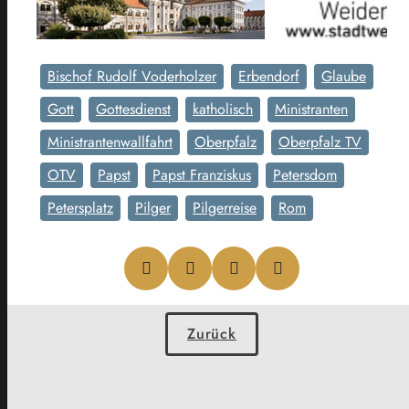
Bischof Rudolf Voderholzer
Erbendorf
Glaube
Gott
Gottesdienst
katholisch
Ministranten
Ministrantenwallfahrt
Oberpfalz
Oberpfalz TV
OTV
Papst
Papst Franziskus
Petersdom
Petersplatz
Pilger
Pilgerreise
Rom
Zurück