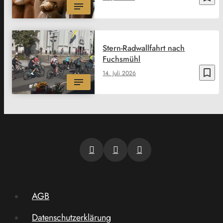
Stern-Radwallfahrt nach
Fuchsmühl
bookmark_border
14. Juli 2026
AGB
Datenschutzerklärung