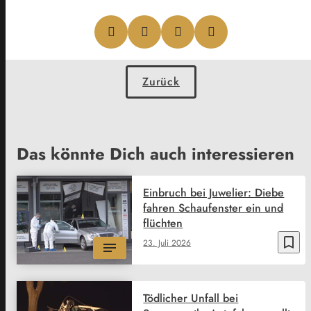
Zurück
Das könnte Dich auch interessieren
Einbruch bei Juwelier: Diebe
fahren Schaufenster ein und
flüchten
bookmark_border
23. Juli 2026
Tödlicher Unfall bei