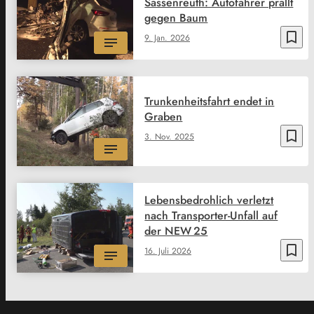
Sassenreuth: Autofahrer prallt
gegen Baum
bookmark_border
9. Jan. 2026
Trunkenheitsfahrt endet in
Graben
bookmark_border
3. Nov. 2025
Lebensbedrohlich verletzt
nach Transporter-Unfall auf
der NEW 25
bookmark_border
16. Juli 2026