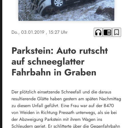
headphones
chrome_reader_mode
bookmark_border
Do., 03.01.2019
, 15:27 Uhr
Parkstein: Auto rutscht
auf schneeglatter
Fahrbahn in Graben
Der plötzlich einsetzende Schneefall und die daraus
resultierende Glätte haben gestern am späten Nachmittag
zu diesem Unfall geführt. Eine Frau war auf der B470
von Weiden in Richtung Pressath unterwegs, als sie bei
der Abzweigung Parkstein mit ihrem Wagen ins
Schleudern geriet. Er schlitterte über die Gegenfahrbahn