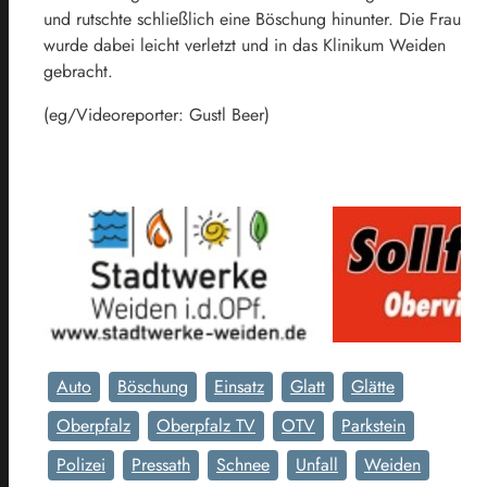
und rutschte schließlich eine Böschung hinunter. Die Frau
wurde dabei leicht verletzt und in das Klinikum Weiden
gebracht.
(eg/Videoreporter: Gustl Beer)
Auto
Böschung
Einsatz
Glatt
Glätte
Oberpfalz
Oberpfalz TV
OTV
Parkstein
Polizei
Pressath
Schnee
Unfall
Weiden