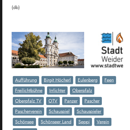
(db)
Aufführung
Birgit Höcherl
Eulenberg
Feen
Freilichtbühne
Irrlichter
Oberpfalz
Oberpfalz TV
OTV
Panzer
Pascher
Pascherverein
Schauspiel
Schauspieler
Schönsee
Schönseer Land
Seppi
Verein