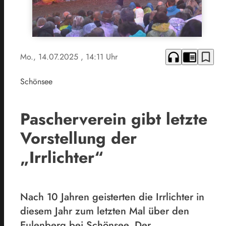
headphones
chrome_reader_mode
bookmark_border
Mo., 14.07.2025
, 14:11 Uhr
Schönsee
Pascherverein gibt letzte
Vorstellung der
„Irrlichter“
Nach 10 Jahren geisterten die Irrlichter in
diesem Jahr zum letzten Mal über den
Eulenberg bei Schönsee. Der