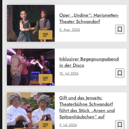
Oper „Undine“: Marionetten-
Theater Schwandorf
bookmark_border
5. Aug. 2026
Inklusiver Begegnungsabend
in der Disco
bookmark_border
10. Juli 2026
Gift und das Jenseits:
Theaterbühne Schwandorf
führt das Stück „Arsen und
Spitzenhäubchen“ auf
bookmark_border
9. Juli 2026