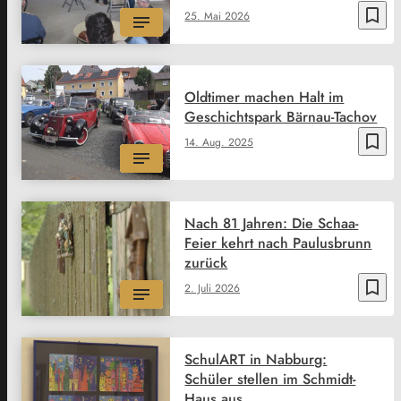
bookmark_border
25. Mai 2026
Oldtimer machen Halt im
Geschichtspark Bärnau-Tachov
bookmark_border
14. Aug. 2025
Nach 81 Jahren: Die Schaa-
Feier kehrt nach Paulusbrunn
zurück
bookmark_border
2. Juli 2026
SchulART in Nabburg:
Schüler stellen im Schmidt-
Haus aus