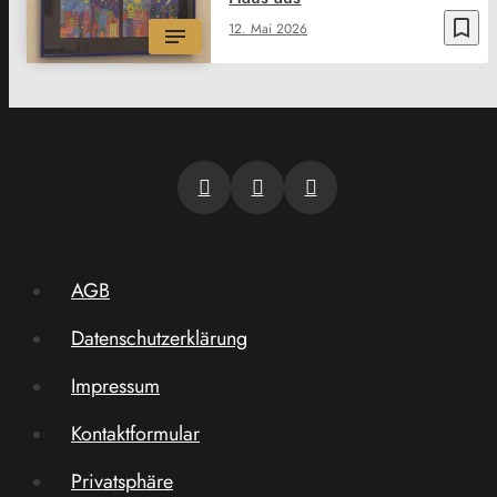
bookmark_border
12. Mai 2026
AGB
Datenschutzerklärung
Impressum
Kontaktformular
Privatsphäre