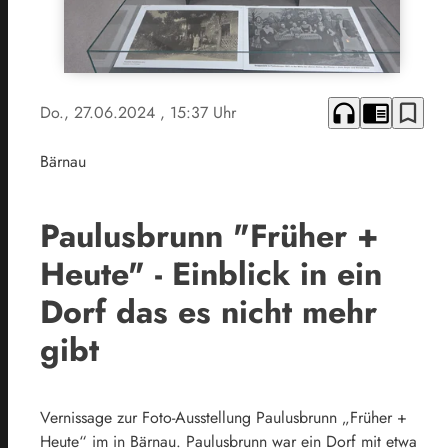
headphones
chrome_reader_mode
bookmark_border
Do., 27.06.2024
, 15:37 Uhr
Bärnau
Paulusbrunn "Früher +
Heute" - Einblick in ein
Dorf das es nicht mehr
gibt
Vernissage zur Foto-Ausstellung Paulusbrunn „Früher +
Heute“ im in Bärnau. Paulusbrunn war ein Dorf mit etwa