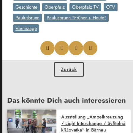
Geschichte
Oberpfalz
Oberpfalz TV
OTV
Paulusbrunn
Paulusbrunn "Früher + Heute"
Vernissage
Zurück
Das könnte Dich auch interessieren
Ausstellung „Ampelkreuzung
/ Light Interchange / Světelná
křižovatka“ in Bärnau