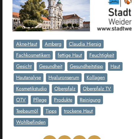
Akne-Haut
Amberg
Claudia Hiersig
Fachkosmetikern
fettige Haut
Feuchtigkeit
Gesicht
Gesundheit
Gesundheitstipp
Haut
Hautanalyse
Hyaluronserum
Kollagen
Kosmetikstudio
Oberpfalz
Oberpfalz TV
OTV
Pflege
Produkte
Reinigung
Teebaumöl
Tipps
trockene Haut
Wohlbefinden