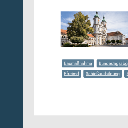
Baumaßnahme
Bundestagsabg
Pfreimd
Schießausbildung