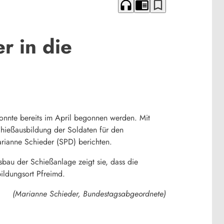
headphones
chrome_reader_mode
bookmark_border
r in die
onnte bereits im April begonnen werden. Mit
Schießausbildung der Soldaten für den
arianne Schieder (SPD) berichten.
sbau der Schießanlage zeigt sie, dass die
ildungsort Pfreimd.
(Marianne Schieder, Bundestagsabgeordnete)