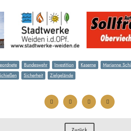
eordnete
Bundeswehr
Investition
Kaserne
Marianne Sch
Schießen
Sicherheit
Zielgelände
Zurück