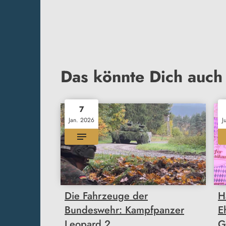
Das könnte Dich auch 
7
Jan. 2026
J
Die Fahrzeuge der
H
Bundeswehr: Kampfpanzer
E
Leopard 2
G