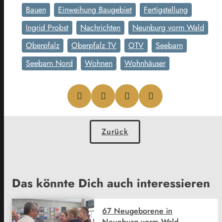
Bauen
Einweihung Baugebiet
Fertigstellung
Ingrid Probst
Nachrichten
Neunburg vorm Wald
Oberpfalz
Oberpfalz TV
OTV
Seebarn
Seebarn Nord
Wohnen
Wohnhäuser
Zurück
Das könnte Dich auch interessieren
67 Neugeborene in
Neunburg vorm Wald –