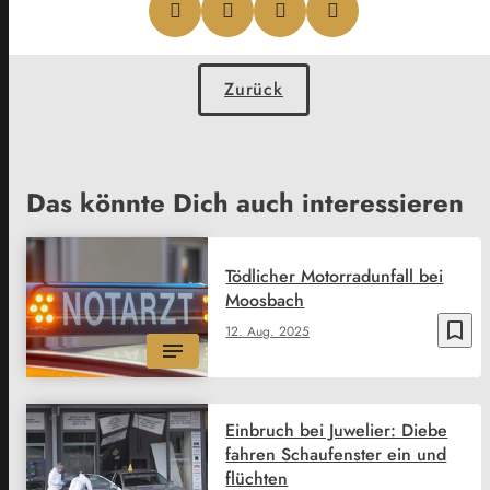
Zurück
Das könnte Dich auch interessieren
Tödlicher Motorradunfall bei
Moosbach
bookmark_border
12. Aug. 2025
Einbruch bei Juwelier: Diebe
fahren Schaufenster ein und
flüchten