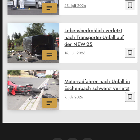
bookmark_border
23. Juli 2026
Lebensbedrohlich verletzt
nach Transporter-Unfall auf
der NEW 25
bookmark_border
16. Juli 2026
Motorradfahrer nach Unfall in
Eschenbach schwerst verletzt
bookmark_border
7. Juli 2026