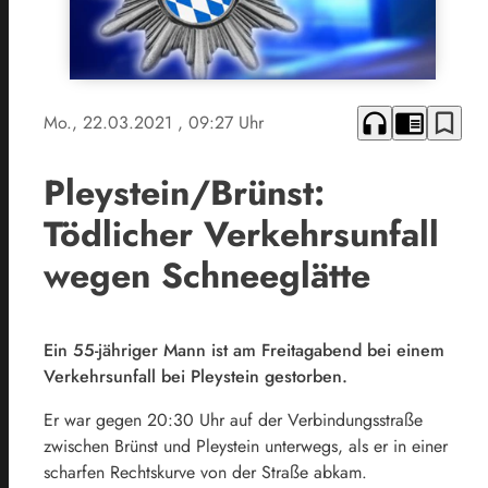
headphones
chrome_reader_mode
bookmark_border
Mo., 22.03.2021
, 09:27 Uhr
Pleystein/Brünst:
Tödlicher Verkehrsunfall
wegen Schneeglätte
Ein 55-jähriger Mann ist am Freitagabend bei einem
Verkehrsunfall bei Pleystein gestorben.
Er war gegen 20:30 Uhr auf der Verbindungsstraße
zwischen Brünst und Pleystein unterwegs, als er in einer
scharfen Rechtskurve von der Straße abkam.