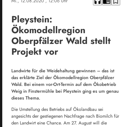
headphones
chrome_reader_mode
bookmark_border
Mi., 12.08.2020
, 12:06 Uhr
Pleystein:
Ökomodellregion
Oberpfälzer Wald stellt
Projekt vor
Landwirte für die Weidehaltung gewinnen – das ist
das erklärte Ziel der Ökomodellregion Oberpfälzer
Wald. Bei einem vor-Ort-Termin auf dem Ökobetrieb
Weig in Finstermühle bei Pleystein ging es um genau
dieses Thema.
Die Umstellung des Betriebs auf Ökolandbau sei
angesichts der gestiegenen Nachfrage nach Biomilch für
den Landwirt eine Chance. Am 27. August will die