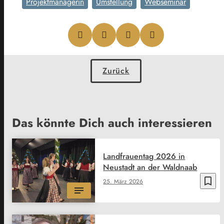
Projektmanagerin
Umstellung
Webseminar
Zurück
Das könnte Dich auch interessieren
Landfrauentag 2026 in
Neustadt an der Waldnaab
bookmark_border
25. März 2026