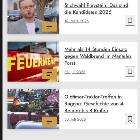
Stichwahl Pleystein: Das sind
die Kandidaten 2026
bookmark_border
10. März 2026
Mehr als 14 Stunden Einsatz
gegen Waldbrand im Manteler
Forst
bookmark_border
31. Juli 2026
Oldtimer-Traktor-Treffen in
Raggau: Geschichte von 4
Beinen bis 8 Reifen
bookmark_border
30. Juli 2026