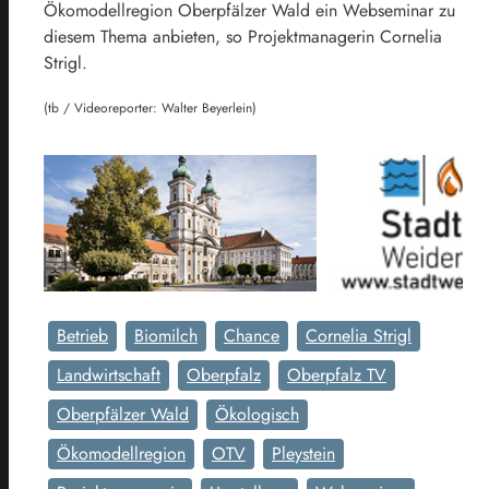
Ökomodellregion Oberpfälzer Wald ein Webseminar zu
diesem Thema anbieten, so Projektmanagerin Cornelia
Strigl.
(tb / Videoreporter: Walter Beyerlein)
Betrieb
Biomilch
Chance
Cornelia Strigl
Landwirtschaft
Oberpfalz
Oberpfalz TV
Oberpfälzer Wald
Ökologisch
Ökomodellregion
OTV
Pleystein