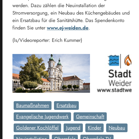
werden. Dazu zählen die Neuinstallation der
Stromversorgung, ein Neubau des Küchengebäudes und
ein Ersatzbau für die Sanitätshütte. Das Spendenkonto
finden Sie unter
www.ej-weiden.de
.
(ls/Videoreporter: Erich Kummer)
Baumaßnahmen
Ersatzbau
Evangelische Jugendwerk
Gemeinschaft
Goldener Kochlöffel
Jugend
Kinder
Neubau
Neuinstallation
Oberpfalz
Oberpfalz TV