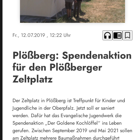
headphones
chrome_reader_mode
bookmark_border
Fr., 12.07.2019
, 12:22 Uhr
Plößberg: Spendenaktion
für den Plößberger
Zeltplatz
Der Zeltplatz in Plößberg ist Treffpunkt für Kinder und
Jugendliche in der Oberpfalz. Jetzt soll er saniert
werden. Dafür hat das Evangelische Jugendwerk die
Spendenaktion „Der Goldene Kochlöffel“ ins Leben
gerufen. Zwischen September 2019 und Mai 2021 sollen
am Zeltplatz mehrere Baumaßnahmen durchgeführt