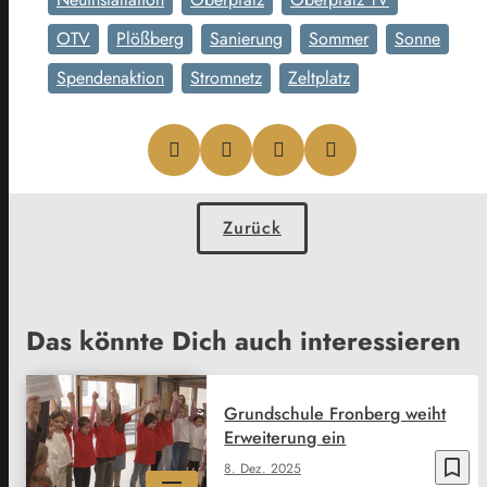
OTV
Plößberg
Sanierung
Sommer
Sonne
Spendenaktion
Stromnetz
Zeltplatz
Zurück
Das könnte Dich auch interessieren
Grundschule Fronberg weiht
Erweiterung ein
bookmark_border
8. Dez. 2025