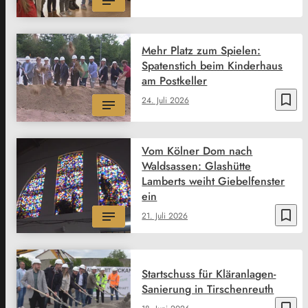
Mehr Platz zum Spielen:
Spatenstich beim Kinderhaus
am Postkeller
bookmark_border
24. Juli 2026
Vom Kölner Dom nach
Waldsassen: Glashütte
Lamberts weiht Giebelfenster
ein
bookmark_border
21. Juli 2026
Startschuss für Kläranlagen-
Sanierung in Tirschenreuth
bookmark_border