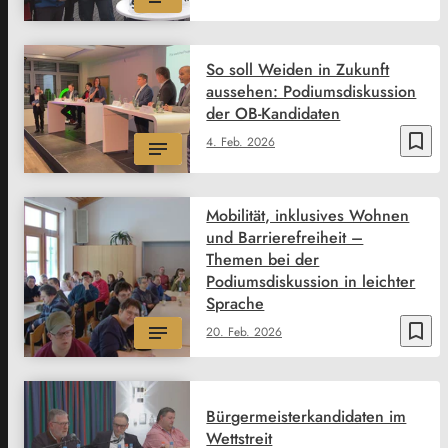
So soll Weiden in Zukunft
aussehen: Podiumsdiskussion
der OB-Kandidaten
bookmark_border
4. Feb. 2026
Mobilität, inklusives Wohnen
und Barrierefreiheit –
Themen bei der
Podiumsdiskussion in leichter
Sprache
bookmark_border
20. Feb. 2026
Bürgermeisterkandidaten im
Wettstreit