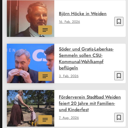
Björn Höcke in Weiden
bookmark_border
16. Feb. 2026
Söder und Gratis-Leberkas-
Semmeln sollen CSU-
Kommunal-Wahlkampf
beflügeln
bookmark_border
3. Feb. 2026
Förderverein Stadtbad Weiden
feiert 20 Jahre mit Familien-
und Kinderfest
bookmark_border
7. Aug. 2026