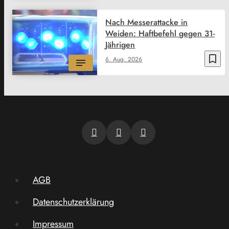
Nach Messerattacke in
Weiden: Haftbefehl gegen 31-
Jährigen
bookmark_border
6. Aug. 2026
AGB
Datenschutzerklärung
Impressum