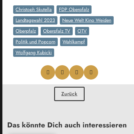
Christoph Skutella
FDP Oberpfalz
Landtagswahl 2023
Neue Welt Kino Weiden
Oberpfalz
Oberpfalz TV
OTV
Politik und Popcorn
Wahlkampf
Wolfgang Kubicki
Zurück
Das könnte Dich auch interessieren