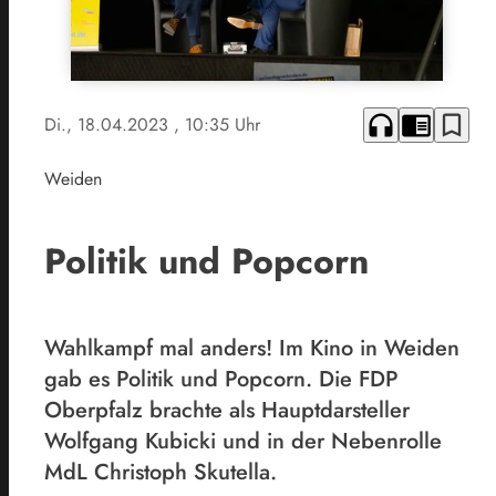
headphones
chrome_reader_mode
bookmark_border
Di., 18.04.2023
, 10:35 Uhr
Weiden
Politik und Popcorn
Wahlkampf mal anders! Im Kino in Weiden
gab es Politik und Popcorn. Die FDP
Oberpfalz brachte als Hauptdarsteller
Wolfgang Kubicki und in der Nebenrolle
MdL Christoph Skutella.