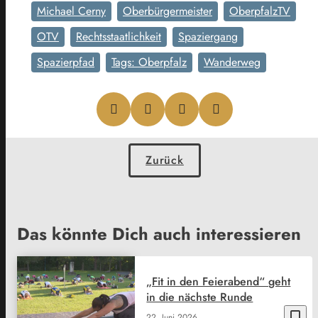
Michael Cerny
Oberbürgermeister
OberpfalzTV
OTV
Rechtsstaatlichkeit
Spaziergang
Spazierpfad
Tags: Oberpfalz
Wanderweg
Zurück
Das könnte Dich auch interessieren
„Fit in den Feierabend“ geht
in die nächste Runde
bookmark_border
22. Juni 2026