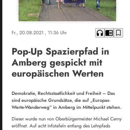
headphones
chrome_reader_mode
bookmark_border
Fr., 20.08.2021
, 11:36 Uhr
Pop-Up Spazierpfad in
Amberg gespickt mit
europäischen Werten
Demokratie, Rechtsstaatlichkeit und Freiheit – Das
sind europäische Grundsätze, die auf „Europas-
Werte-Wanderweg“ in Amberg im Mittelpunkt stehen.
Dieser wurde nun von Oberbürgermeister Michael Cerny
eröffnet. Auf acht Infotafeln entlang des Lehrpfads