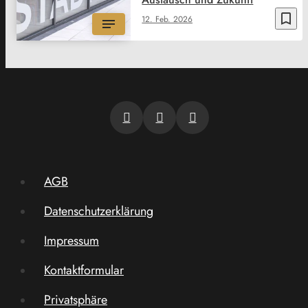
bookmark_border
12. Feb. 2026
AGB
Datenschutzerklärung
Impressum
Kontaktformular
Privatsphäre