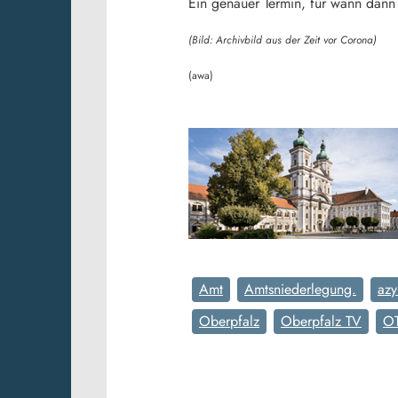
Ein genauer Termin, für wann dann
(Bild: Archivbild aus der Zeit vor Corona)
(awa)
Amt
Amtsniederlegung.
azy
Oberpfalz
Oberpfalz TV
O