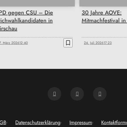
PD gegen CSU – Die
30 Jahre AOVE:
tichwahlkandidaten in
Mitmachfestival i
irschau
bookmark_border
7. März 2026
12:40
24. Juli 2026
17:23
GB
Datenschutzerklärung
Impressum
Kontaktform