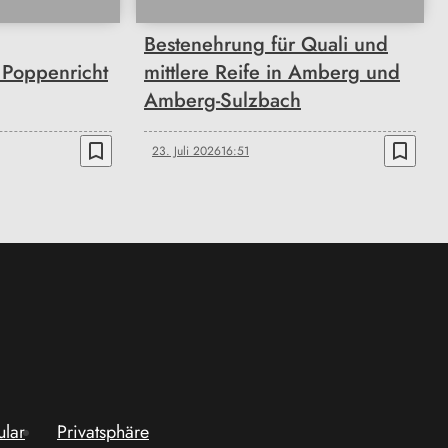
Bestenehrung für Quali und
n Poppenricht
mittlere Reife in Amberg und
Amberg-Sulzbach
bookmark_border
bookmark_border
23. Juli 2026
16:51
ular
Privatsphäre