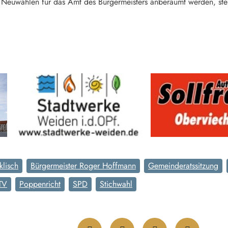
 Neuwahlen für das Amt des Bürgermeisters anberaumt werden, steh
klisch
Bürgermeister Roger Hoffmann
Gemeinderatssitzung
TV
Poppenricht
SPD
Stichwahl