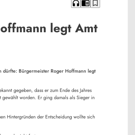
headphones
chrome_reader_mode
bookmark_border
Hoffmann legt Amt
n dürfte: Bürgermeister Roger Hoffmann legt
kannt gegeben, dass er zum Ende des Jahres
 gewählt worden. Er ging damals als Sieger in
uen Hintergründen der Entscheidung wollte sich