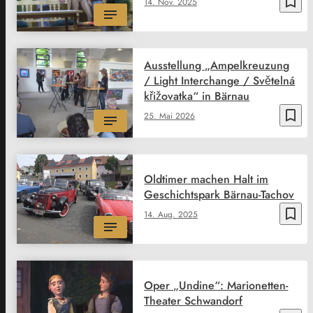
bookmark_border
14. Nov. 2025
Ausstellung „Ampelkreuzung
/ Light Interchange / Světelná
křižovatka“ in Bärnau
bookmark_border
25. Mai 2026
Oldtimer machen Halt im
Geschichtspark Bärnau-Tachov
bookmark_border
14. Aug. 2025
Oper „Undine“: Marionetten-
Theater Schwandorf