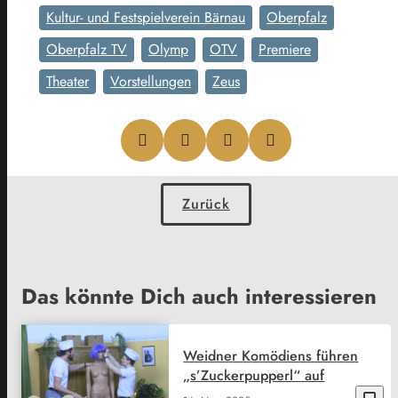
Kultur- und Festspielverein Bärnau
Oberpfalz
Oberpfalz TV
Olymp
OTV
Premiere
Theater
Vorstellungen
Zeus
Zurück
Das könnte Dich auch interessieren
Weidner Komödiens führen
„s’Zuckerpupperl“ auf