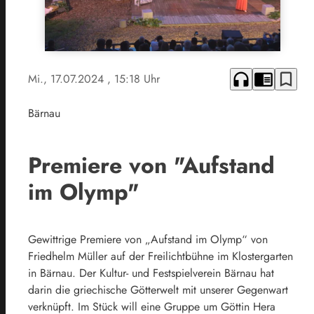
headphones
chrome_reader_mode
bookmark_border
Mi., 17.07.2024
, 15:18 Uhr
Bärnau
Premiere von "Aufstand
im Olymp"
Gewittrige Premiere von „Aufstand im Olymp“ von
Friedhelm Müller auf der Freilichtbühne im Klostergarten
in Bärnau. Der Kultur- und Festspielverein Bärnau hat
darin die griechische Götterwelt mit unserer Gegenwart
verknüpft. Im Stück will eine Gruppe um Göttin Hera