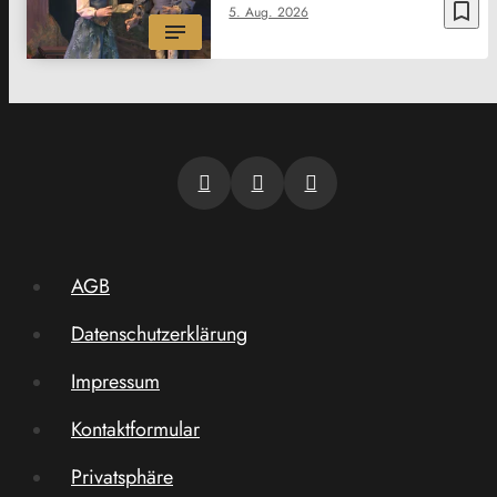
bookmark_border
5. Aug. 2026
AGB
Datenschutzerklärung
Impressum
Kontaktformular
Privatsphäre