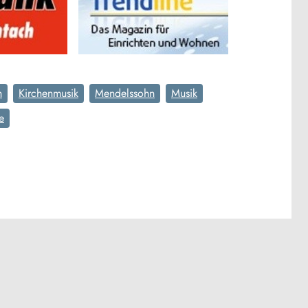
n
Kirchenmusik
Mendelssohn
Musik
e