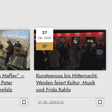
27
Okt. 2025
to Maffay“ –
Kunstgenuss bis Mitternacht:
 Peter
Weiden feiert Kultur, Musik
rpfalz
und Frida Kahlo
bookmark_border
bookmark_border
27. Okt. 2025
16:53