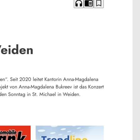
headphones
chrome_reader_mode
bookmark_border
Weiden
gen“. Seit 2020 leitet Kantorin Anna-Magdalena
ojekt von Anna-Magdalena Bukreev ist das Konzert
n Sonntag in St. Michael in Weiden.