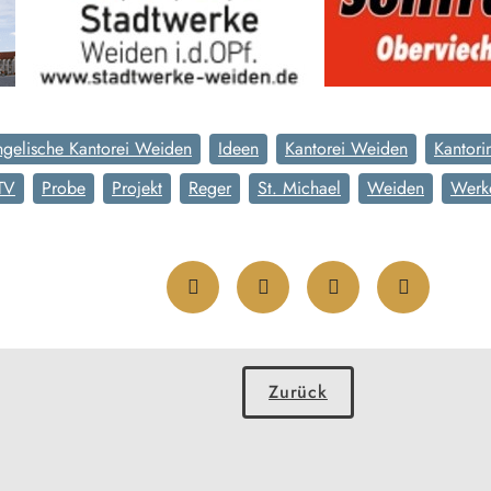
ngelische Kantorei Weiden
Ideen
Kantorei Weiden
Kantori
TV
Probe
Projekt
Reger
St. Michael
Weiden
Werk
Zurück