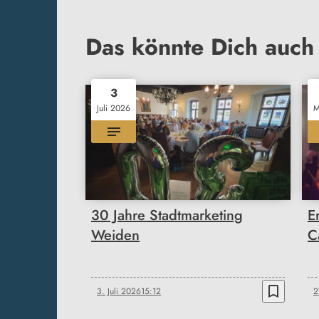
Das könnte Dich auch 
3
Juli 2026
M
30 Jahre Stadtmarketing
E
Weiden
C
bookmark_border
3. Juli 2026
15:12
2