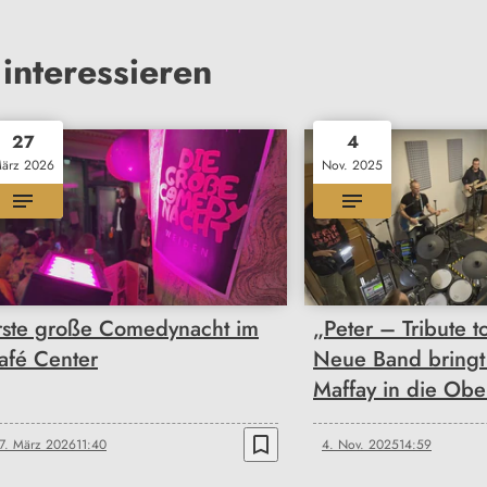
interessieren
27
4
ärz 2026
Nov. 2025
rste große Comedynacht im
„Peter – Tribute 
afé Center
Neue Band bringt
Maffay in die Obe
bookmark_border
7. März 2026
11:40
4. Nov. 2025
14:59