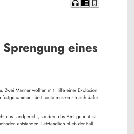
headphones
chrome_reader_mode
bookmark_border
n Sprengung eines
e. Zwei Männer wollten mit Hilfe einer Explosion
 festgenommen. Seit heute müssen sie sich dafür
cht das Landgericht, sondern das Amtsgericht ist
chaden entstanden. Letztendlich blieb der Fall