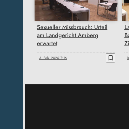
Sexueller Missbrauch: Urteil
L
am Landgericht Amberg
B
erwartet
Z
bookmark_border
3. Feb. 2026
17:16
1