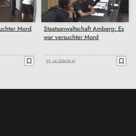
suchter Mord
Staatsanwaltschaft Amberg: Es
war versuchter Mord
bookmark_border
bookmark_border
29. Juli 2026
16:41