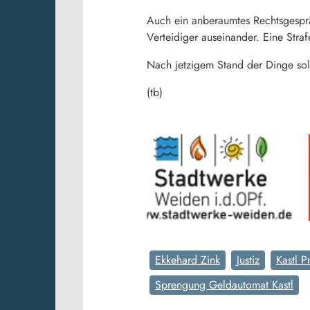
Auch ein anberaumtes Rechtsgesprä
Verteidiger auseinander. Eine Stra
Nach jetzigem Stand der Dinge sol
(tb)
Ekkehard Zink
Justiz
Kastl P
Sprengung Geldautomat Kastl