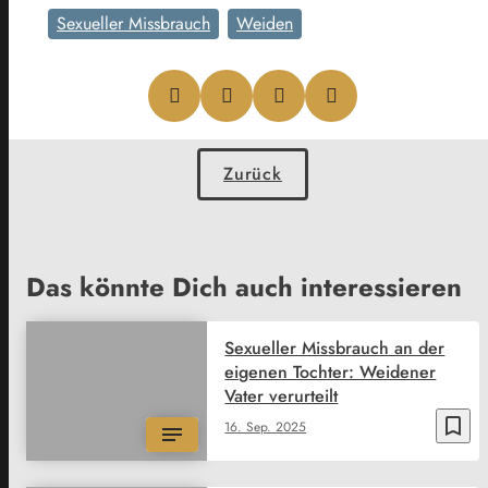
Sexueller Missbrauch
Weiden
Zurück
Das könnte Dich auch interessieren
Sexueller Missbrauch an der
eigenen Tochter: Weidener
Vater verurteilt
bookmark_border
16. Sep. 2025