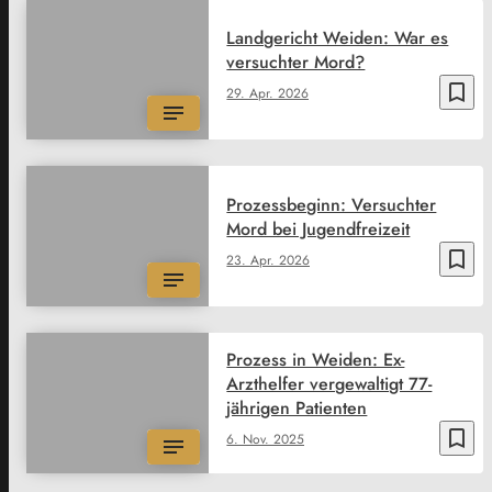
Landgericht Weiden: War es
versuchter Mord?
bookmark_border
29. Apr. 2026
Prozessbeginn: Versuchter
Mord bei Jugendfreizeit
bookmark_border
23. Apr. 2026
Prozess in Weiden: Ex-
Arzthelfer vergewaltigt 77-
jährigen Patienten
bookmark_border
6. Nov. 2025