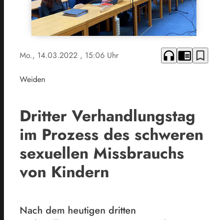
headphones
chrome_reader_mode
bookmark_border
Mo., 14.03.2022
, 15:06 Uhr
Weiden
Dritter Verhandlungstag
im Prozess des schweren
sexuellen Missbrauchs
von Kindern
Nach dem heutigen dritten