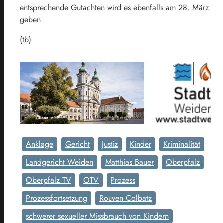
entsprechende Gutachten wird es ebenfalls am 28. März
geben.
(tb)
Anklage
Gericht
Justiz
Kinder
Kriminalität
Landgericht Weiden
Matthias Bauer
Oberpfalz
Oberpfalz TV
OTV
Prozess
Prozessfortsetzung
Rouven Colbatz
schwerer sexueller Missbrauch von Kindern