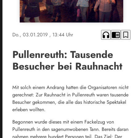
headphones
chrome_reader_mode
bookmark_border
Do., 03.01.2019
, 13:44 Uhr
Pullenreuth: Tausende
Besucher bei Rauhnacht
Mit solch einem Andrang hatten die Organisatoren nicht
gerechnet: Zur Rauhnacht in Pullenreuth waren tausende
Besucher gekommen, die alle das historische Spektakel
erleben wollten.
Begonnen wurde dieses mit einem Fackelzug von
Pullenreuth in den sagenumwobenen Tann. Bereits daran
nahmen mehrere hundert Personen teil. Das Ziel: Der