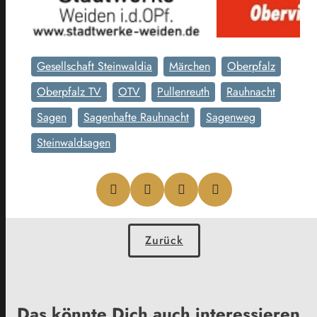
Gesellschaft Steinwaldia
Märchen
Oberpfalz
Oberpfalz TV
OTV
Pullenreuth
Rauhnacht
Sagen
Sagenhafte Rauhnacht
Sagenweg
Steinwaldsagen
Zurück
Das könnte Dich auch interessieren