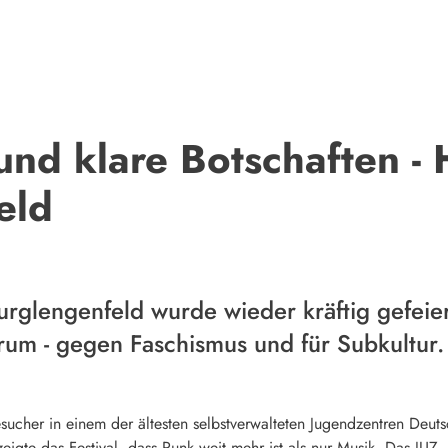
und klare Botschaften - 
eld
urglengenfeld wurde wieder kräftig gefeier
um - gegen Faschismus und für Subkultur.
sucher in einem der ältesten selbstverwalteten Jugendzentren Deuts
eigte das Festival, dass Punk weit mehr ist als nur Musik. Das JUZ,