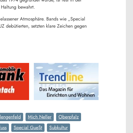
e Haltung bewahrt.
sgelassener Atmosphäre. Bands wie „Special
UZ debütierten, setzten klare Zeichen gegen
lengenfeld
Mich Neller
Oberpfalz
uss
Special Gue$t
Subkultur