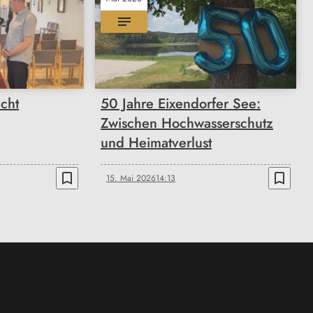
icht
50 Jahre Eixendorfer See:
Zwischen Hochwasserschutz
und Heimatverlust
bookmark_border
bookmark_border
15. Mai 2026
14:13