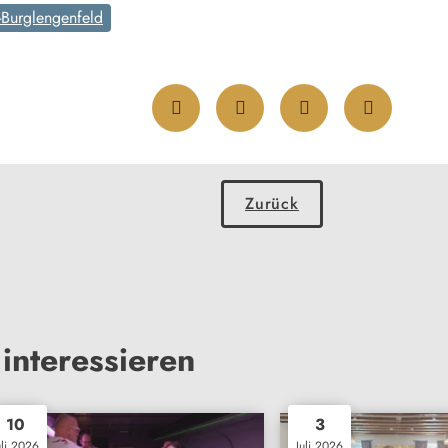
-Burglengenfeld
Zurück
interessieren
10
3
uli 2026
Juli 2026