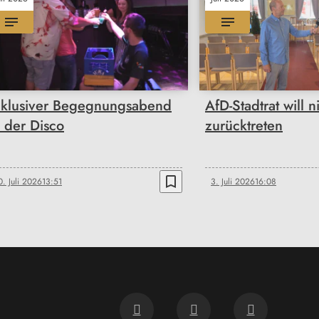
nklusiver Begegnungsabend
AfD-Stadtrat will n
n der Disco
zurücktreten
bookmark_border
0. Juli 2026
13:51
3. Juli 2026
16:08