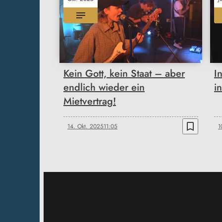
Kein Gott, kein Staat – aber
I
endlich wieder ein
i
Mietvertrag!
bookmark_border
14. Okt. 2025
11:05
1