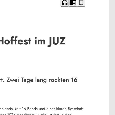
headphones
chrome_reader_mode
bookmark_border
Hoffest im JUZ
t. Zwei Tage lang rockten 16
chlands. Mit 16 Bands und einer klaren Botschaft
 das 1974 gegründet wurde, ist fest in der