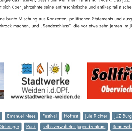
t sich über Jahrzehnte seine antifaschistische und antikapitalistisch
eine bunte Mischung aus Konzerten, politischen Statements und au
nkrock machen, und „Sendeschluss“, die vor etwa zehn Jahren im J
Emanuel Nees
Festival
Hoffest
Jule Richter
JUZ Burg
 Gehringer
Punk
selbstverwaltetes Jugendzentrum
Sendeschl