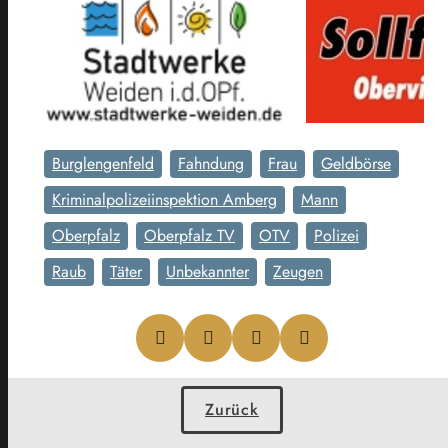
Burglengenfeld
Fahndung
Frau
Geldbörse
Kriminalpolizeiinspektion Amberg
Mann
Oberpfalz
Oberpfalz TV
OTV
Polizei
Raub
Täter
Unbekannter
Zeugen
Zurück