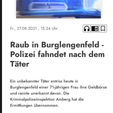
headphones
chrome_reader_mode
bookmark_border
Fr., 27.08.2021
, 15:24 Uhr
Raub in Burglengenfeld -
Polizei fahndet nach dem
Täter
Ein unbekannter Täter entriss heute in
Burglengenfeld einer 71-jährigen Frau ihre Geldbörse
und rannte unerkannt davon. Die
Kriminalpolizeiinspektion Amberg hat die
Ermittlungen übernommen.