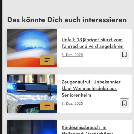
Das könnte Dich auch interessieren
Unfall: 13-Jähriger stürzt vom
Fahrrad und wird angefahren
bookmark_border
8. Dez. 2025
Zeugenaufruf: Unbekannter
klaut Weihnachtsdeko aus
Seniorenheim
bookmark_border
8. Dez. 2025
Kindesmissbrauch im
Hallenbad: Verdächtiger