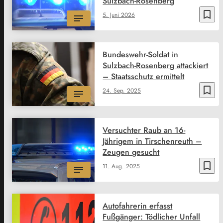
Sulzbach-Rosenberg
bookmark_border
5. Juni 2026
Bundeswehr-Soldat in
Sulzbach-Rosenberg attackiert
– Staatsschutz ermittelt
bookmark_border
24. Sep. 2025
Versuchter Raub an 16-
Jährigem in Tirschenreuth –
Zeugen gesucht
bookmark_border
11. Aug. 2025
Autofahrerin erfasst
Fußgänger: Tödlicher Unfall