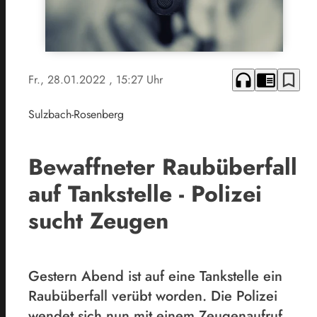
headphones
chrome_reader_mode
bookmark_border
Fr., 28.01.2022
, 15:27 Uhr
Sulzbach-Rosenberg
Bewaffneter Raubüberfall
auf Tankstelle - Polizei
sucht Zeugen
Gestern Abend ist auf eine Tankstelle ein
Raubüberfall verübt worden. Die Polizei
wendet sich nun mit einem Zeugenaufruf