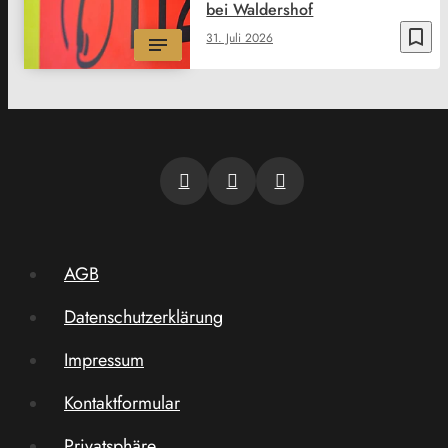
bei Waldershof
bookmark_border
31. Juli 2026
AGB
Datenschutzerklärung
Impressum
Kontaktformular
Privatsphäre