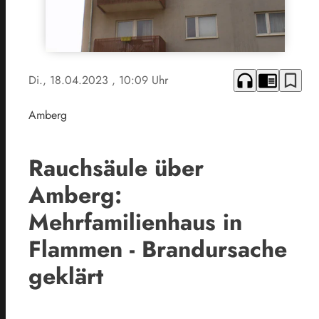
headphones
chrome_reader_mode
bookmark_border
Di., 18.04.2023
, 10:09 Uhr
Amberg
Rauchsäule über
Amberg:
Mehrfamilienhaus in
Flammen - Brandursache
geklärt