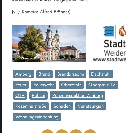
(vl / Kamera: Alfred Brönner)
Amberg
Brand
Brandursache
Dachstuhl
Feuer
Feuerwehr
Oberpfalz
Oberpfalz TV
OTV
Polizei
Polizeiinspektion Amberg
Rosenthalstraße
Schäden
Verletzungen
Wohnungseinrichtung