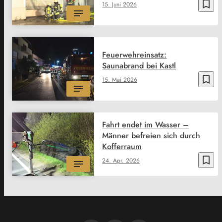
bookmark_border
15. Juni 2026
Feuerwehreinsatz:
Saunabrand bei Kastl
bookmark_border
15. Mai 2026
Fahrt endet im Wasser –
Männer befreien sich durch
Kofferraum
bookmark_border
24. Apr. 2026