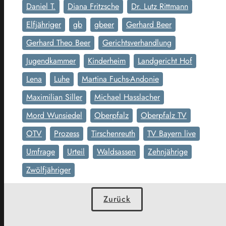
Daniel T.
Diana Fritzsche
Dr. Lutz Rittmann
Elfjähriger
gb
gbeer
Gerhard Beer
Gerhard Theo Beer
Gerichtsverhandlung
Jugendkammer
Kinderheim
Landgericht Hof
Lena
Luhe
Martina Fuchs-Andonie
Maximilian Siller
Michael Hasslacher
Mord Wunsiedel
Oberpfalz
Oberpfalz TV
OTV
Prozess
Tirschenreuth
TV Bayern live
Umfrage
Urteil
Waldsassen
Zehnjährige
Zwölfjähriger
Zurück