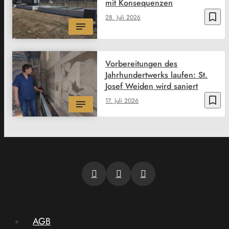
mit Konsequenzen
bookmark_border
28. Juli 2026
Vorbereitungen des
Jahrhundertwerks laufen: St.
Josef Weiden wird saniert
bookmark_border
17. Juli 2026
AGB