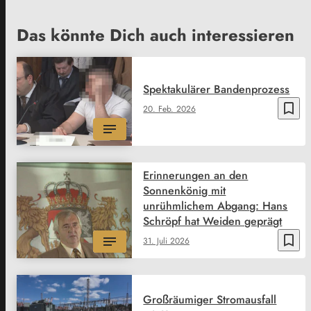
Das könnte Dich auch interessieren
Spektakulärer Bandenprozess
bookmark_border
20. Feb. 2026
Erinnerungen an den
Sonnenkönig mit
unrühmlichem Abgang: Hans
Schröpf hat Weiden geprägt
bookmark_border
31. Juli 2026
Großräumiger Stromausfall