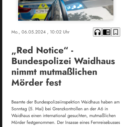
headphones
chrome_reader_mode
bookmark_border
Mo., 06.05.2024
, 10:02 Uhr
„Red Notice“ -
Bundespolizei Waidhaus
nimmt mutmaßlichen
Mörder fest
Beamte der Bundespolizeiinspektion Waidhaus haben am
Sonntag (5. Mai) bei Grenzkontrollen an der A6 in
Waidhaus einen international gesuchten, mutmaßlichen
Mörder festgenommen. Der Insasse eines Fernreisebusses