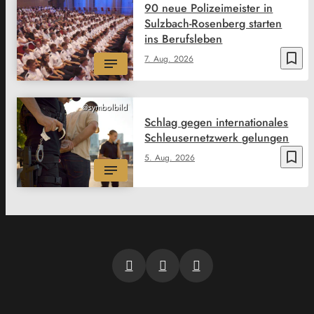
90 neue Polizeimeister in
Sulzbach-Rosenberg starten
ins Berufsleben
bookmark_border
7. Aug. 2026
@symbolbild
Schlag gegen internationales
Schleusernetzwerk gelungen
bookmark_border
5. Aug. 2026