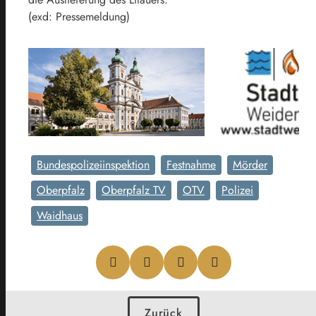
(exd: Pressemeldung)
Bundespolizeiinspektion
Festnahme
Mörder
Oberpfalz
Oberpfalz TV
OTV
Polizei
Waidhaus
Zurück