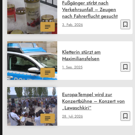
Fußgänger stirbt nach
Verkehrsunfall – Zeugen
nach Fahrerflucht gesucht
bookmark_border
3. Feb. 2026
Kletterin stürzt am
Maximiliansfelsen
bookmark_border
1. Sep. 2025
Europa-Tempel wird zur
Konzertbühne – Konzert von
„Lawaschkiri“
bookmark_border
28. Juli 2026