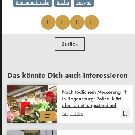
Steinerne Brücke
Suche
Zeugen
Zurück
Das könnte Dich auch interessieren
Nach tödlichem Messerangriff
in Regensburg: Polizei klärt
über Ermittlungsstand auf
bookmark_border
24. Juli 2026