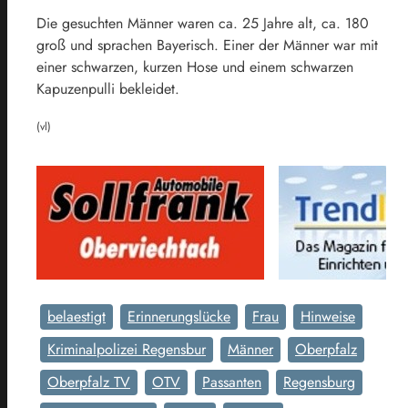
Die gesuchten Männer waren ca. 25 Jahre alt, ca. 180
groß und sprachen Bayerisch. Einer der Männer war mit
einer schwarzen, kurzen Hose und einem schwarzen
Kapuzenpulli bekleidet.
(vl)
belaestigt
Erinnerungslücke
Frau
Hinweise
Kriminalpolizei Regensbur
Männer
Oberpfalz
Oberpfalz TV
OTV
Passanten
Regensburg