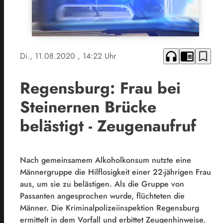
headphones
chrome_reader_mode
bookmark_border
Di., 11.08.2020
, 14:22 Uhr
Regensburg: Frau bei
Steinernen Brücke
belästigt - Zeugenaufruf
Nach gemeinsamem Alkoholkonsum nutzte eine
Männergruppe die Hilflosigkeit einer 22-jährigen Frau
aus, um sie zu belästigen. Als die Gruppe von
Passanten angesprochen wurde, flüchteten die
Männer. Die Kriminalpolizeiinspektion Regensburg
ermittelt in dem Vorfall und erbittet Zeugenhinweise.