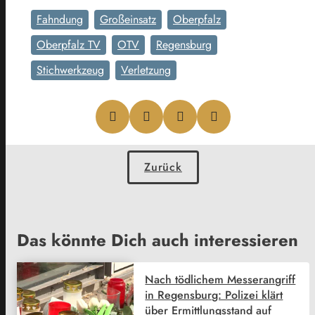
Fahndung
Großeinsatz
Oberpfalz
Oberpfalz TV
OTV
Regensburg
Stichwerkzeug
Verletzung
Zurück
Das könnte Dich auch interessieren
Nach tödlichem Messerangriff
in Regensburg: Polizei klärt
über Ermittlungsstand auf