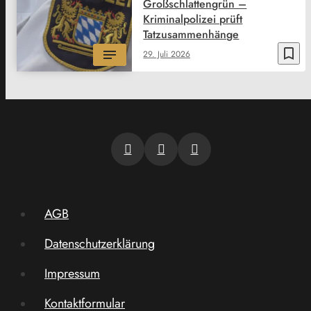
Großschlattengrün –
Kriminalpolizei prüft
Tatzusammenhänge
bookmark_border
29. Juli 2026
AGB
Datenschutzerklärung
Impressum
Kontaktformular