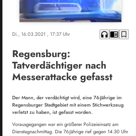
headphones
chrome_reader_mode
bookmark_border
Di., 16.03.2021
, 17:37 Uhr
Regensburg:
Tatverdächtiger nach
Messerattacke gefasst
Der Mann, der verdächtigt wird, eine 76-Jährige im
Regensburger Stadtgebiet mit einem Stichwerkzeug
verletzt zu haben, ist gefasst worden.
Vorausgegangen war ein größerer Polizeieinsatz am
Dienstagnachmittag. Die 76-Jährige rief gegen 14:30 Uhr