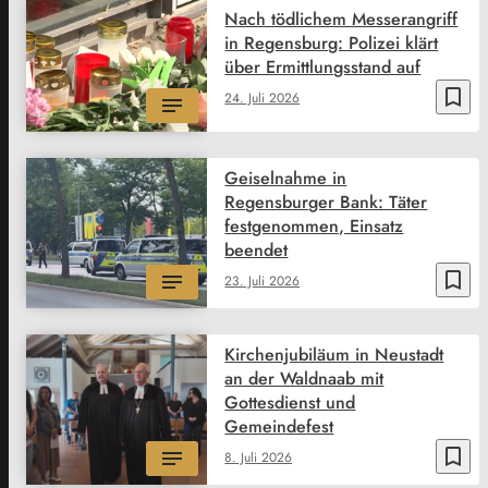
Nach tödlichem Messerangriff
in Regensburg: Polizei klärt
über Ermittlungsstand auf
bookmark_border
24. Juli 2026
Geiselnahme in
Regensburger Bank: Täter
festgenommen, Einsatz
beendet
bookmark_border
23. Juli 2026
Kirchenjubiläum in Neustadt
an der Waldnaab mit
Gottesdienst und
Gemeindefest
bookmark_border
8. Juli 2026