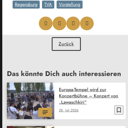
Regensburg
TVA
Vorstellung
Zurück
Das könnte Dich auch interessieren
Europa-Tempel wird zur
Konzertbühne – Konzert von
„Lawaschkiri“
bookmark_border
28. Juli 2026