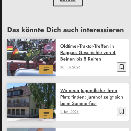
Das könnte Dich auch interessieren
Oldtimer-Traktor-Treffen in
Raggau: Geschichte von 4
Beinen bis 8 Reifen
bookmark_border
30. Juli 2026
Wo neun Jugendliche ihren
Platz finden: Jurahof zeigt sich
beim Sommerfest
bookmark_border
1. Juni 2026