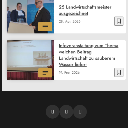
25 Landwirtschaftsmeister
ausgezeichnet
bookmark_border
28. Apr. 2026
Infoveranstaltung zum Thema
welchen Beitrag
Landwirtschaft zu sauberem
Wasser liefert
bookmark_border
19. Feb. 2026