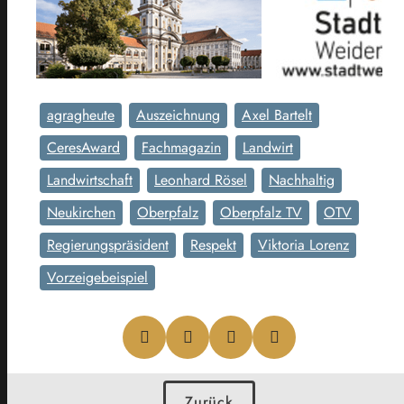
agragheute
Auszeichnung
Axel Bartelt
CeresAward
Fachmagazin
Landwirt
Landwirtschaft
Leonhard Rösel
Nachhaltig
Neukirchen
Oberpfalz
Oberpfalz TV
OTV
Regierungspräsident
Respekt
Viktoria Lorenz
Vorzeigebeispiel
Zurück