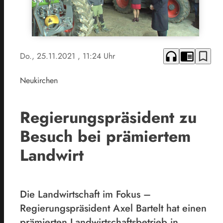
headphones
chrome_reader_mode
bookmark_border
Do., 25.11.2021
, 11:24 Uhr
Neukirchen
Regierungspräsident zu
Besuch bei prämiertem
Landwirt
Die Landwirtschaft im Fokus –
Regierungspräsident Axel Bartelt hat einen
prämierten Landwirtschaftsbetrieb in