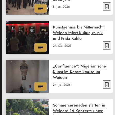
bookmark_border
8. Jan. 2026
Kunstgenuss bis Mitternacht:
Weiden feiert Kultur, Musik
und Frida Kahlo
bookmark_border
27. Okt. 2025
„Confluence“: Nigerianische
Kunst im Keramikmuseum
Weiden
bookmark_border
24. Juli 2026
Sommerserenaden starten in
Weiden: 16 Konzerte unter