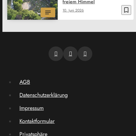
freiem Himmel
bookmark_border
10. Juni 2026
AGB
Datenschutzerklärung
Impressum
Kontaktformular
Privatsphäre