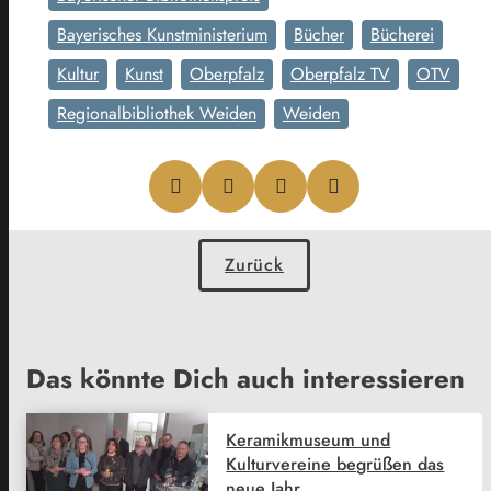
Bayerisches Kunstministerium
Bücher
Bücherei
Kultur
Kunst
Oberpfalz
Oberpfalz TV
OTV
Regionalbibliothek Weiden
Weiden
Zurück
Das könnte Dich auch interessieren
Keramikmuseum und
Kulturvereine begrüßen das
neue Jahr