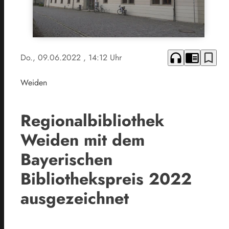
headphones
chrome_reader_mode
bookmark_border
Do., 09.06.2022
, 14:12 Uhr
Weiden
Regionalbibliothek
Weiden mit dem
Bayerischen
Bibliothekspreis 2022
ausgezeichnet