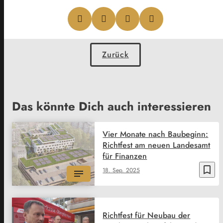
Zurück
Das könnte Dich auch interessieren
Vier Monate nach Baubeginn:
Richtfest am neuen Landesamt
für Finanzen
bookmark_border
18. Sep. 2025
Richtfest für Neubau der