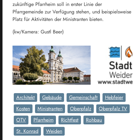
zukünftige Pfarrheim soll in erster Linie der
Pfarrgemeinde zur Verfügung stehen, und beispielsweise
Platz für Aktivitäten der Ministranten bieten.
(kw/Kamera: Gustl Beer)
Architekt
Gebäude
Gemeinschaft
Hebfeier
Kosten
Ministranten
Oberpfalz
Oberpfalz TV
OTV
Pfarrheim
Richtfest
Rohbau
St. Konrad
Weiden