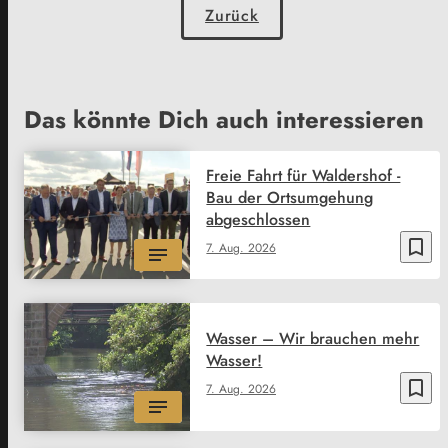
Zurück
Das könnte Dich auch interessieren
Freie Fahrt für Waldershof -
Bau der Ortsumgehung
abgeschlossen
bookmark_border
7. Aug. 2026
Wasser – Wir brauchen mehr
Wasser!
bookmark_border
7. Aug. 2026