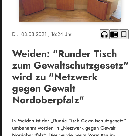
headphones
chrome_reader_mode
bookmark_border
Di., 03.08.2021
, 16:24 Uhr
Weiden: "Runder Tisch
zum Gewaltschutzgesetz"
wird zu "Netzwerk
gegen Gewalt
Nordoberpfalz"
In Weiden ist der „Runde Tisch Gewaltschutzgesetz“
umbenannt worden in „Netzwerk gegen Gewalt
Nordoberpfalz“. Dies wurde heute Vormittag im