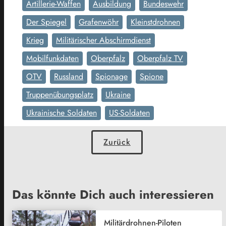
Artillerie-Waffen
Ausbildung
Bundeswehr
Der Spiegel
Grafenwöhr
Kleinstdrohnen
Krieg
Militärischer Abschirmdienst
Mobilfunkdaten
Oberpfalz
Oberpfalz TV
OTV
Russland
Spionage
Spione
Truppenübungsplatz
Ukraine
Ukrainische Soldaten
US-Soldaten
Zurück
Das könnte Dich auch interessieren
Militärdrohnen-Piloten