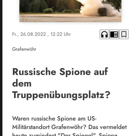
headphones
chrome_reader_mode
bookmark_border
Fr., 26.08.2022
, 12:22 Uhr
Grafenwöhr
Russische Spione auf
dem
Truppenübungsplatz?
Waren russische Spione am US-
Militärstandort Grafenwöhr? Das vermeldet
heute zumindest "Der Spiegel". Spione