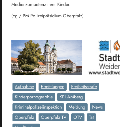
Medienkompetenz ihrer Kinder.
(cg / PM Polizeipräsidium Oberpfalz)
Aufnahme
Ermittlungen
Freiheitsstrafe
Kinderpornographie
KPI AMberg
Kriminalpolizeiinspektion
Meldung
News
Oberpfalz
Oberpfalz TV
OTV
Tat