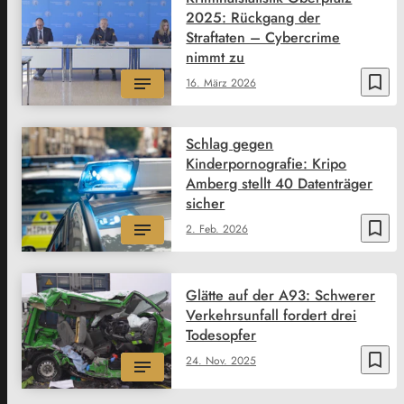
2025: Rückgang der
Straftaten – Cybercrime
nimmt zu
bookmark_border
16. März 2026
Schlag gegen
Kinderpornografie: Kripo
Amberg stellt 40 Datenträger
sicher
bookmark_border
2. Feb. 2026
Glätte auf der A93: Schwerer
Verkehrsunfall fordert drei
Todesopfer
bookmark_border
24. Nov. 2025