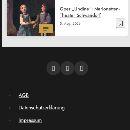
Oper „Undine“: Marionetten-
Theater Schwandorf
bookmark_border
5. Aug. 2026
AGB
Datenschutzerklärung
Impressum