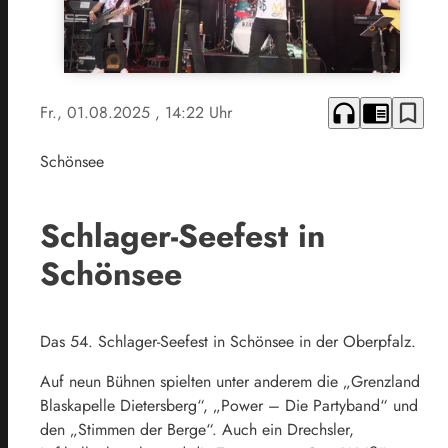
headphones
chrome_reader_mode
bookmark_border
Fr., 01.08.2025
, 14:22 Uhr
Schönsee
Schlager-Seefest in
Schönsee
Das 54. Schlager-Seefest in Schönsee in der Oberpfalz.
Auf neun Bühnen spielten unter anderem die „Grenzland
Blaskapelle Dietersberg“, „Power – Die Partyband“ und
den „Stimmen der Berge“. Auch ein Drechsler,