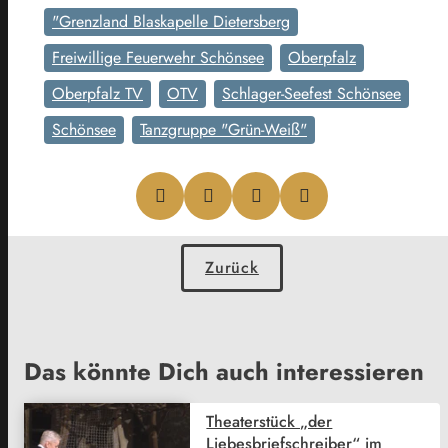
"Grenzland Blaskapelle Dietersberg
Freiwillige Feuerwehr Schönsee
Oberpfalz
Oberpfalz TV
OTV
Schlager-Seefest Schönsee
Schönsee
Tanzgruppe "Grün-Weiß"
Zurück
Das könnte Dich auch interessieren
Theaterstück „der
Liebesbriefschreiber“ im