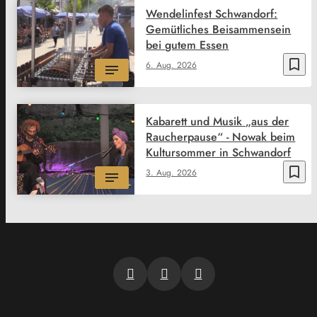
Wendelinfest Schwandorf:
Gemütliches Beisammensein
bei gutem Essen
bookmark_border
6. Aug. 2026
Kabarett und Musik „aus der
Raucherpause“ - Nowak beim
Kultursommer in Schwandorf
bookmark_border
3. Aug. 2026