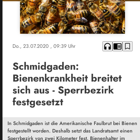
headphones
chrome_reader_mode
bookmark_border
Do., 23.07.2020
, 09:39 Uhr
Schmidgaden:
Bienenkrankheit breitet
sich aus - Sperrbezirk
festgesetzt
In Schmidgaden ist die Amerikanische Faulbrut bei Bienen
festgestellt worden. Deshalb setzt das Landratsamt einen
Sperrbezirk von zwei Kilometer fest. Bienenhalter im