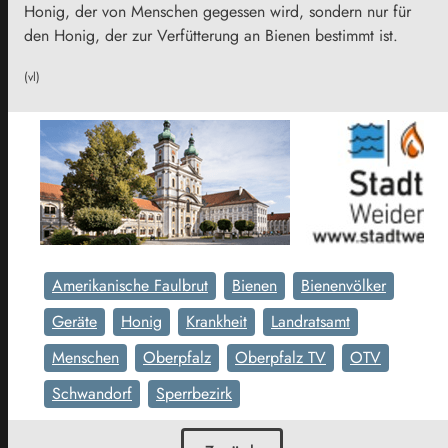
Honig, der von Menschen gegessen wird, sondern nur für
den Honig, der zur Verfütterung an Bienen bestimmt ist.
(vl)
Amerikanische Faulbrut
Bienen
Bienenvölker
Geräte
Honig
Krankheit
Landratsamt
Menschen
Oberpfalz
Oberpfalz TV
OTV
Schwandorf
Sperrbezirk