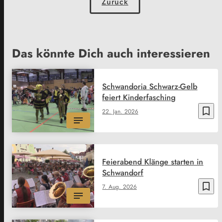
Zurück
Das könnte Dich auch interessieren
Schwandoria Schwarz-Gelb
feiert Kinderfasching
bookmark_border
22. Jan. 2026
Feierabend Klänge starten in
Schwandorf
bookmark_border
7. Aug. 2026