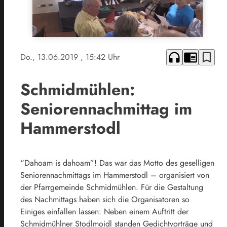
headphones
chrome_reader_mode
bookmark_border
Do., 13.06.2019
, 15:42 Uhr
Schmidmühlen:
Seniorennachmittag im
Hammerstodl
“Dahoam is dahoam”! Das war das Motto des geselligen
Seniorennachmittags im Hammerstodl – organisiert von
der Pfarrgemeinde Schmidmühlen. Für die Gestaltung
des Nachmittags haben sich die Organisatoren so
Einiges einfallen lassen: Neben einem Auftritt der
Schmidmühlner Stodlmoidl standen Gedichtvorträge und