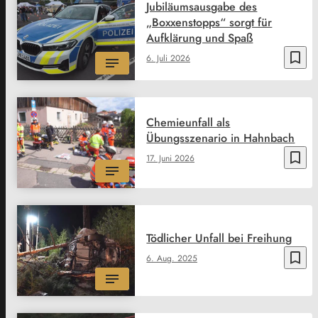
Jubiläumsausgabe des
„Boxxenstopps“ sorgt für
Aufklärung und Spaß
bookmark_border
6. Juli 2026
Chemieunfall als
Übungsszenario in Hahnbach
bookmark_border
17. Juni 2026
Tödlicher Unfall bei Freihung
bookmark_border
6. Aug. 2025