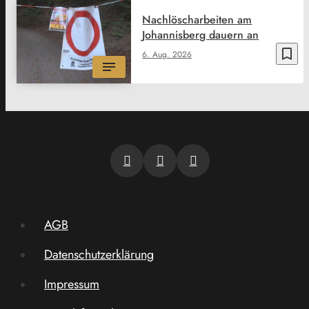
Nachlöscharbeiten am
Johannisberg dauern an
bookmark_border
6. Aug. 2026
AGB
Datenschutzerklärung
Impressum