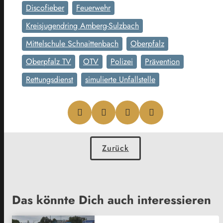
Discofieber
Feuerwehr
Kreisjugendring Amberg-Sulzbach
Mittelschule Schnaittenbach
Oberpfalz
Oberpfalz TV
OTV
Polizei
Prävention
Rettungsdienst
simulierte Unfallstelle
Zurück
Das könnte Dich auch interessieren