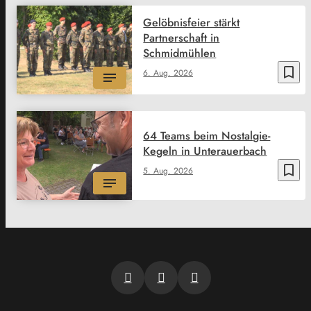
Gelöbnisfeier stärkt
Partnerschaft in
Schmidmühlen
bookmark_border
6. Aug. 2026
64 Teams beim Nostalgie-
Kegeln in Unterauerbach
bookmark_border
5. Aug. 2026