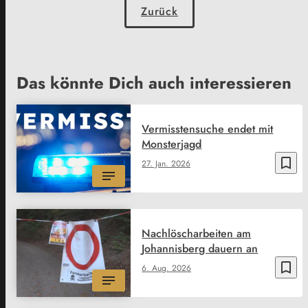
Zurück
Das könnte Dich auch interessieren
Vermisstensuche endet mit
Monsterjagd
bookmark_border
27. Jan. 2026
Nachlöscharbeiten am
Johannisberg dauern an
bookmark_border
6. Aug. 2026