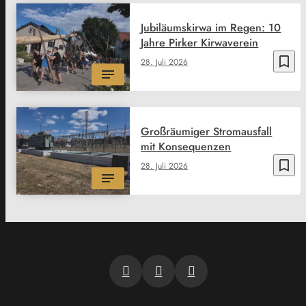
Jubiläumskirwa im Regen: 10
Jahre Pirker Kirwaverein
bookmark_border
28. Juli 2026
Großräumiger Stromausfall
mit Konsequenzen
bookmark_border
28. Juli 2026