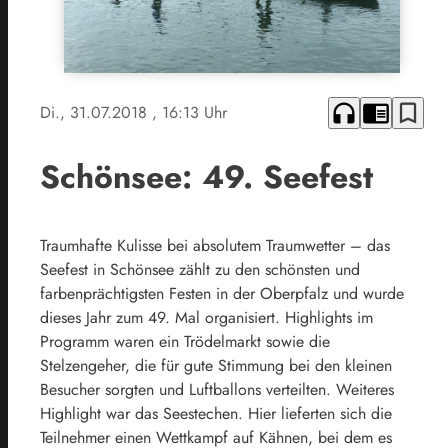
headphones
chrome_reader_mode
bookmark_border
Di., 31.07.2018
, 16:13 Uhr
Schönsee: 49. Seefest
Traumhafte Kulisse bei absolutem Traumwetter – das
Seefest in Schönsee zählt zu den schönsten und
farbenprächtigsten Festen in der Oberpfalz und wurde
dieses Jahr zum 49. Mal organisiert. Highlights im
Programm waren ein Trödelmarkt sowie die
Stelzengeher, die für gute Stimmung bei den kleinen
Besucher sorgten und Luftballons verteilten. Weiteres
Highlight war das Seestechen. Hier lieferten sich die
Teilnehmer einen Wettkampf auf Kähnen, bei dem es