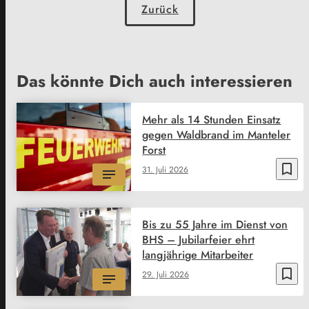
Zurück
Das könnte Dich auch interessieren
Mehr als 14 Stunden Einsatz
gegen Waldbrand im Manteler
Forst
bookmark_border
31. Juli 2026
Bis zu 55 Jahre im Dienst von
BHS – Jubilarfeier ehrt
langjährige Mitarbeiter
bookmark_border
29. Juli 2026