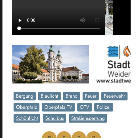
Bergung
Blaulicht
Brand
Feuer
Feuerwehr
Oberpfalz
Oberpfalz TV
OTV
Polizei
Schönficht
Schulbus
Straßensperrung