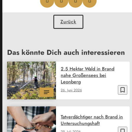
Zurück
Das könnte Dich auch interessieren
2,5 Hektar Wald in Brand
nahe Großensees bei
Leonberg
bookmark_border
26. Juni 2026
Tatverdächtiger nach Brand in
Untersuchungshaft
bookmark_border
29. Juli 2026