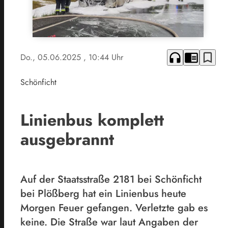
headphones
chrome_reader_mode
bookmark_border
Do., 05.06.2025
, 10:44 Uhr
Schönficht
Linienbus komplett
ausgebrannt
Auf der Staatsstraße 2181 bei Schönficht
bei Plößberg hat ein Linienbus heute
Morgen Feuer gefangen. Verletzte gab es
keine. Die Straße war laut Angaben der