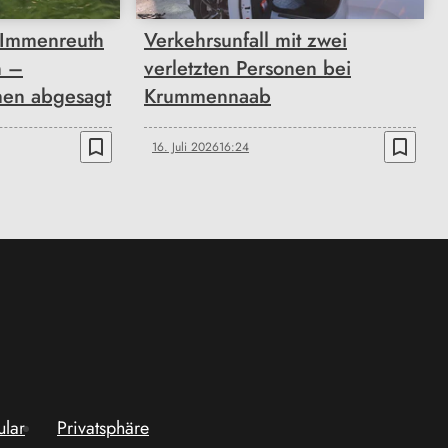
 Immenreuth
Verkehrsunfall mit zwei
n –
verletzten Personen bei
en abgesagt
Krummennaab
bookmark_border
bookmark_border
16. Juli 2026
16:24
ular
Privatsphäre