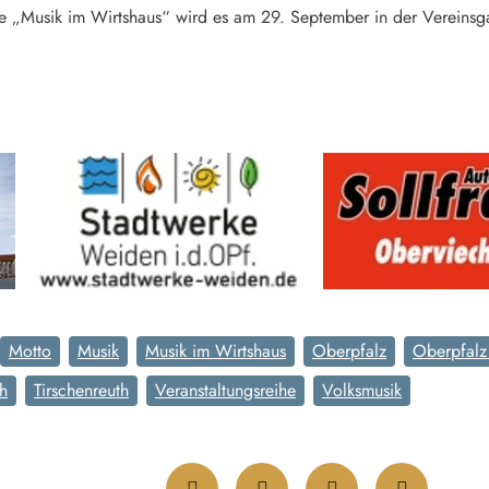
e „Musik im Wirtshaus“ wird es am 29. September in der Vereinsgast
Motto
Musik
Musik im Wirtshaus
Oberpfalz
Oberpfalz
th
Tirschenreuth
Veranstaltungsreihe
Volksmusik