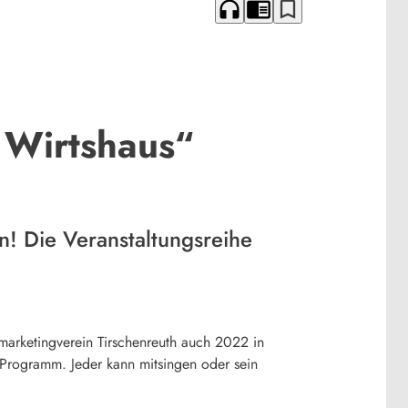
headphones
chrome_reader_mode
bookmark_border
 Wirtshaus“
n! Die Veranstaltungsreihe
marketingverein Tirschenreuth auch 2022 in
s Programm. Jeder kann mitsingen oder sein