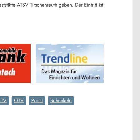
stätte ATSV Tirschenreuth geben. Der Eintritt ist
 TV
OTV
Prosit
Schunkeln