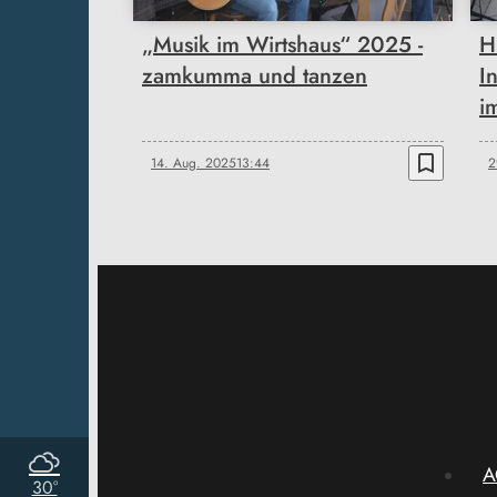
„Musik im Wirtshaus“ 2025 -
H
zamkumma und tanzen
I
i
bookmark_border
14. Aug. 2025
13:44
2
A
30°