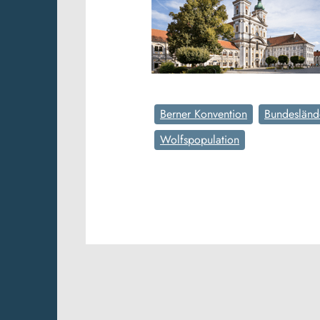
Berner Konvention
Bundesländ
Wolfspopulation