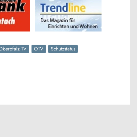
Oberpfalz TV
OTV
Schutzstatus