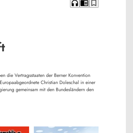
headphones
chrome_reader_mode
bookmark_border
t
en die Vertragsstaaten der Berner Konvention
r Europaabgeordnete Christian Doleschal in einer
egierung gemeinsam mit den Bundesländern den